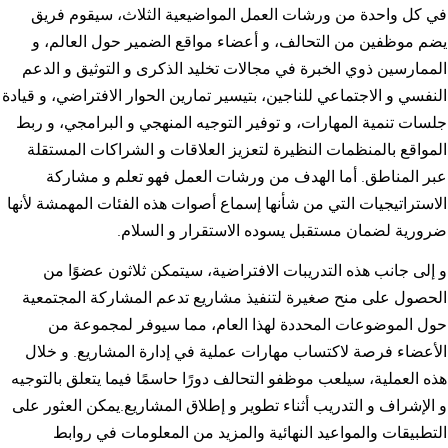
في كل واحدة من ورشات العمل المواضيعية الثلاث، سيقوم فريق
يضم موظفين من التحالف، و أعضاء مواقع الضمير حول العالم، و
الممارسين ذوي الخبرة في مجالات تخليد الذكرى و التوثيق و الدعم
النفسي و الاجتماعي للناجين، بتيسير تمارين الحوار الافتراضي، و قيادة
جلسات تنمية المهارات، و توفير التوجيه المنهجي و البرامجي، و ربط
المواقع بالمنظمات النظيرة لتعزيز العلاقات و الشراكات المستقلة
عبر المناطق. أما الهدف من ورشات العمل فهو تعلم و مشاركة
الاستراتيجيات التي من شأنها إسماع أصوات هذه الفئات المهمشة لأنها
ضرورية لضمان مستقبل يسوده الاستقرار و السلام.
و إلى جانب هذه التدريبات الافتراضية، سيتمكن ثلاثون عضوًا من
الحصول على منح صغيرة لتنفيذ مشاريع تدعم المشاركة المجتمعية
حول الموضوعات المحددة لهذا العام، مما سيوفر لمجموعة من
الأعضاء فرصة لاكتساب مهارات عملية في إدارة المشاريع. و خلال
هذه العملية، سيلعب موظفو التحالف دورًا حاسمًا فيما يتعلق بالتوجيه
و الإشراف و التدريب أثناء تطوير و إطلاق المشاريع.يمكن العثور على
التطبيقات والمواعيد النهائية والمزيد من المعلومات في روابط