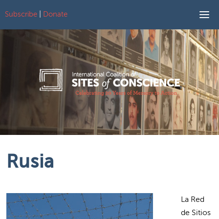
Subscribe
|
Donate
Skip to content
Rusia
La Red
de Sitios